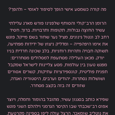
מה קורה כשמסע אישי הופך לסיפור לאומי – ולהפך?
הרומן הרב־קולי והסוחף שלפנינו פורש מארג עלילתי
עשיר החוצֶה גבולות, תקופות ותרבויות. ברוך, חסיד
רחב לב ונטול גינונים, מציל נער שחור בשם מייקל, פוגש
את אימו היפהפייה – ומדליק ניצוץ של ידידות מפתיעה,
תשוקה חבויה ותהיות רוחניות, בלב שכונה חרדית בניו
יורק. מכאן העלילה מסתעפת למסלולים מסחררים:
מפגש טעון בין עולמות, מסע צליינות לישראל שמקבל
תפנית פוליטית, קונספירציות עתיקות, קשרים אסורים
ושושלות נסתרות. יהודים וערבים, היסטוריה ואגדה,
שזורים זה בזה בקצב מסחרר.
שפירא כותב בסגנון עשיר, מתובל בהומור וחמלה, ויוצר
אפוס רב־שכבתי שבו הקיסר הגרמני וילהלם השני פוגש
את גוטליב שומאכר, הרצל עולה ליפו בספינה מקרטעת,