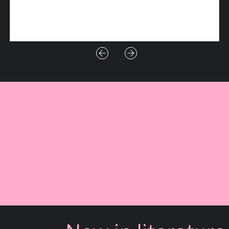
In our thoughts
״מוטב לקרוא שוב מאשר לא
לקרוא בכלל.״
אגוטה קריסטוף, האנאלפבתית