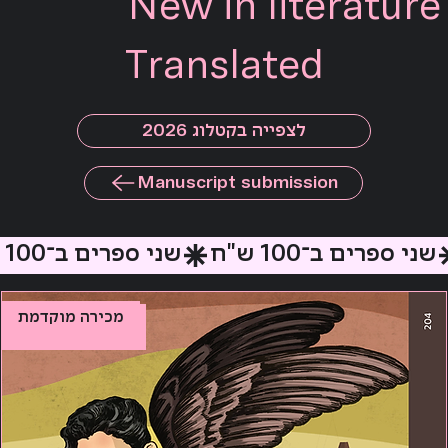
New in literature
Translated
לצפייה בקטלוג 2026
Manuscript submission
שני ספרים ב־100 ש"ח
מכירה מוקדמת
Add to Cart