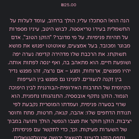
Price
₪25.00
הנה הוא! הסתכלו עליו, הולך ברחוב, עומד לעלות על
החשמלית בעירו טריאסטה. לבוש היטב, עיניו מספרות
על תהיות פנימיות. על מי מדובר? "הזקן הטוב", אדם
מבוגר ומכובד, בעל אמצעים, שאוטוטו יפגוש את מושא
תשוקתו. את הרכבת שלו מדהירה קדימה נערה יפה
ושופעת חיים. הוא מתאהב בה, ואף ינסה לפתות אותה.
יהיו מפגשים, ארוחות, ומגע – אם נרצה, זהו מפגש נדיר
בין זִקנה לנעורים. לפנינו גם מפגש בין העייפות
הקיומית של התרבות האירופית-הבורגנית לבין היפוכה
הגמור. הזקן נתקף אובססיה. התנהגותו גחמנית. הוא
שרוי בסערה פנימית, ועמדתו המוסרית נקבעת לפי
תנודת הדחפים שלו: אהבה, קנאה, חרטות, מתח וחוסר
יציבות. הזקן חוקר את מצבו הנפשי, הולך ותועה במבוך
של השערות מעיקות. וכך, כדי לתקשר עם פנימיותו,
נתפס הזקן לרעיון: להשאיר ירושה אינטלקטואלית