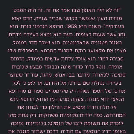
"זה לא היה האופן שבו אמר את זה. זה היה המבט
מזווית העין, שנמשך בקושי שבריר שנייה. הדם קפא
בעורקיה". השנה היא 1959. הרופא הגרמני בורח. הוא
נהג עשר שעות רצופות. כעת הוא נמצא בעיירה נידחת
באזור פטגוניה שבארגנטינה. הוא שוכר חדר במוטל,
מציין את מקצועו: רוקח. למרות המבטא, הספרדית שלו
סבירה למדי. הוא אוכל צלחת עדשים בפונדק, מזמזם
אופרה, נוטל כדור כדור שינה ובבוקר מבצע שכיבות
סמיכה. לכאורה, מדובר בבן אנוש, מהגר, עוד זר שעוצר
בעיירה נטולת שם בדרכו אל הדרום. אך לא; כי לכל
אורכו של הספר נשהה רק מילימטרים ספורים מהרופא
הנאצי יוזף מנגלה. צעקה מגיעה מן החוץ. הרופא ניגש
אל חלון חדרו ומסיט את הווילון כדי לבחון את
המתרחש. כמה ילדות מקומיות משחקות. רק אחת מהן
לוכדת את תשומת ליבו של הנמלט: בלונדינית נמוכה
באופן חריג הנוסעת עם הוריה. דרכם ישחזר מנגלה את