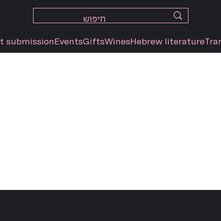
t submission
Events
Gifts
Wines
Hebrew literature
Tra