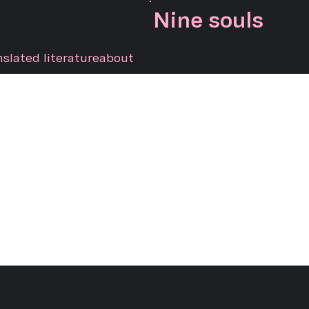
Nine souls
nslated literature
about