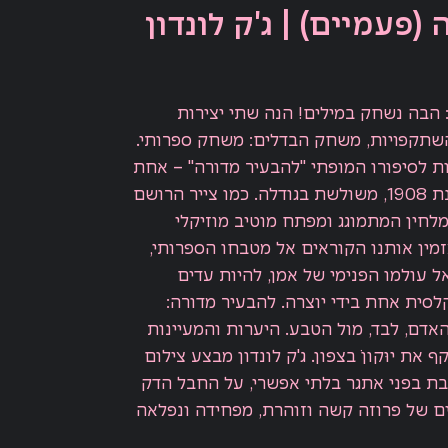
(פעמיים) | ג'ק לונדון
: הבה נשחק במילים! הנה שתי יצירות
תקפויות, משחק הבדלים: משחק ספרותי.
ות לסיפורו המופתי "להבעיר מדורה" – אחת
בשנת 1902 והשנייה, בשנת 1908, משולשת בגודלה. כמו צייר הרושם
מלחין המתמוגג ומפתח מוטיב מוזיקלי
מזמין אותנו הקוראים אל מטבחו הספרותי,
 עולמו הפנימי של אמן, להיות עדים
סית אחת בידי יוצרה. להבעיר מדורה:
האדם, לבד, מול הטבע. היערות והמעיינות
 את יוּקוןֹ בצפון. ג'ק לונדון מבצע צילום
בת בפני אתגר בלתי אפשרי, על החבל הדק
ים של פרוזה קשה וזוהרת, מפחידה ונפלאה