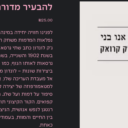
להבעיר מדורה 
Price
₪25.00
לפנינו חוויה יחידה במינה
נפלאות המדמות משחק הש
ג׳ק לונדון כתב שתי גרסא
גרסאות לאותו הנוף, כמו 
ביצירות שונות – לונדון 
אל מעבדת העריכה שלו, אל
למטאמורפוזה של יצירה קל
סיפור על דמות ועל שלג. 
קפואים. הקור הקיצוני תוקף
רנטגן לנפש אנושית, הניצ
בין החיים והמוות, בעמוד
כאחת.