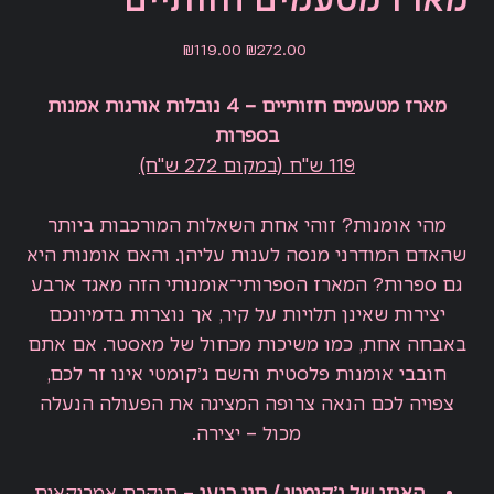
מארז מטעמים חזותיים
Sale
Original
₪119.00
₪272.00
price
price
מארז מטעמים חזותיים – 4 נובלות אורגות אמנות
בספרות
119 ש"ח (במקום 272 ש"ח)
מהי אומנות? זוהי אחת השאלות המורכבות ביותר
שהאדם המודרני מנסה לענות עליהן. והאם אומנות היא
גם ספרות? המארז הספרותי־אומנותי הזה מאגד ארבע
יצירות שאינן תלויות על קיר, אך נוצרות בדמיונכם
באבחה אחת, כמו משיכות מכחול של מאסטר. אם אתם
חובבי אומנות פלסטית והשם ג׳קומטי אינו זר לכם,
צפויה לכם הנאה צרופה המציגה את הפעולה הנעלה
מכול – יצירה.
האוזן של ג׳קומטי
/
חגי כנען
–
חוקרת אמריקאית