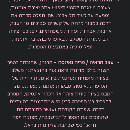
צעירה נשאבת למסע חיפוש אחר יצירת אומנות,
ומגיעה עד לעיר תל אביב. שם, תפלס מרתה את
דרכה במבוך מרתק של קשרים סבוכים מן העבר,
אהבות אבודות וסודות משפחתיים. לפניכם יצירה
רב־ממדית המשלבת באופן מובהק בין אומנות
ופילוסופיה באמצעות הספרות.
עצב הראיה
/
מריה גאינסה
– הרומן, שהוכתר כספר
השנה ב־12 מדינות וראה אור בהוצאתנו, משלב
בצורה מופתית ואורגנית בין אומנות לחייה של
הסופרת גאינסה, מבקרת אומנות מארגנטינה.
המבט בציור פותח צוהר אל זיכרון אינטימי, המסרב
להפריד בין היצירה לבין מי שמתבוננים בה וחיים
דרכה. שפתה הקולחת ועושר כתיבתה הם
שהופכים את הספר ל"רב־שכבתי, מפוקח ויפה
נורא," כפי שכתבה עליו נוית בראל.