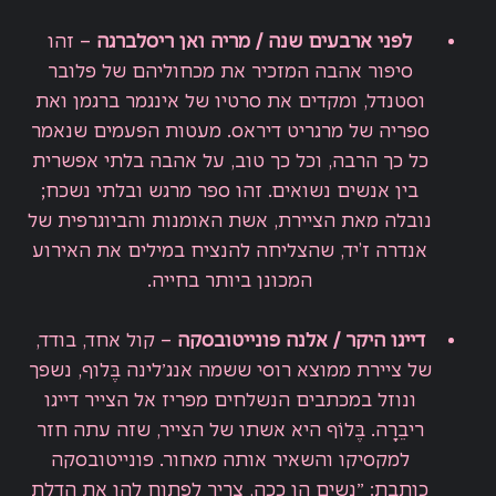
לפני ארבעים שנה
/
מריה ואן ריסלברגה
–
זהו
סיפור אהבה המזכיר את מכחוליהם של פלובר
וסטנדל, ומקדים את סרטיו של אינגמר ברגמן ואת
ספריה של מרגריט דיראס. מעטות הפעמים שנאמר
כל כך הרבה, וכל כך טוב, על אהבה בלתי אפשרית
בין אנשים נשואים. זהו ספר מרגש ובלתי נשכח;
נובלה מאת הציירת, אשת האומנות והביוגרפית של
אנדרה ז’יד, שהצליחה להנציח במילים את האירוע
המכונן ביותר בחייה.
דייגו היקר
/
אלנה פונייטובסקה
–
קול אחד, בודד,
של ציירת ממוצא רוסי ששמה אנג׳לינה בֶּלוף, נשפך
ונוזל במכתבים הנשלחים מפריז אל הצייר דייגו
ריבֵרָה. בֶּלוֹף היא אשתו של הצייר, שזה עתה חזר
למקסיקו והשאיר אותה מאחור. פונייטובסקה
כותבת: ״נשים הן ככה, צריך לפתוח להן את הדלת