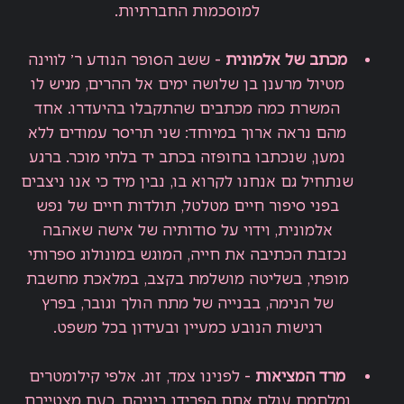
למוסכמות החברתיות.
מכתב של אלמונית
-
ששב הסופר הנודע ר׳ לווינה
מטיול מרענן בן שלושה ימים אל ההרים, מגיש לו
המשרת כמה מכתבים שהתקבלו בהיעדרו. אחד
מהם נראה ארוך במיוחד: שני תריסר עמודים ללא
נמען, שנכתבו בחופזה בכתב יד בלתי מוכר. ברגע
שנתחיל גם אנחנו לקרוא בו, נבין מיד כי אנו ניצבים
בפני סיפור חיים מטלטל, תולדות חיים של נפש
אלמונית, וידוי על סודותיה של אישה שאהבה
נכזבת הכתיבה את חייה, המוגש במונולוג ספרותי
מופתי, בשליטה מושלמת בקצב, במלאכת מחשבת
של הנימה, בבנייה של מתח הולך וגובר, בפרץ
רגישות הנובע כמעיין ובעידון בכל משפט
.
מרד המציאות
-
לפנינו צמד, זוג. אלפי קילומטרים
ומלחמת עולם אחת הפרידו ביניהם. כעת מצטיירת