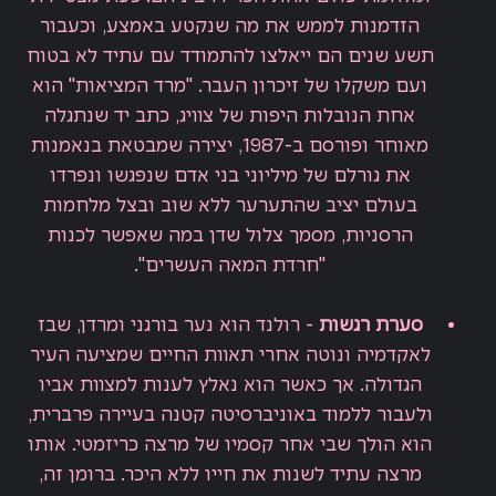
הזדמנות לממש את מה שנקטע באמצע, וכעבור
תשע שנים הם ייאלצו להתמודד עם עתיד לא בטוח
ועם משקלו של זיכרון העבר.
"מרד המציאות" הוא
אחת הנובלות היפות של צוויג, כתב יד שנתגלה
מאוחר ופורסם ב-1987, יצירה שמבטאת בנאמנות
את גורלם של מיליוני בני אדם שנפגשו ונפרדו
בעולם יציב שהתערער ללא שוב ובצל מלחמות
הרסניות, מסמך צלול שדן במה שאפשר לכנות
"חרדת המאה העשרים".
סערת רגשות
-
רולנד הוא נער בורגני ומרדן, שבז
לאקדמיה ונוטה אחרי תאוות החיים שמציעה העיר
הגדולה. אך כאשר הוא נאלץ לענות למצוות אביו
ולעבור ללמוד באוניברסיטה קטנה בעיירה פרברית,
הוא הולך שבי אחר קסמיו של מרצה כריזמטי. אותו
מרצה עתיד לשנות את חייו ללא היכר. ברומן זה,