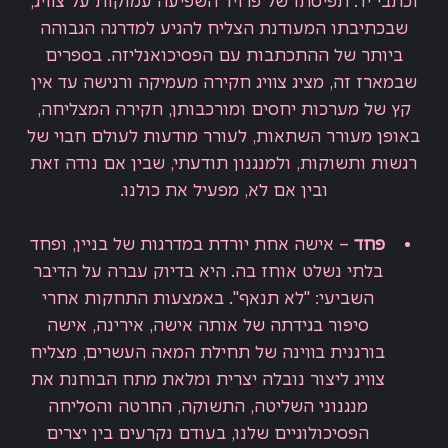
וכתבי יד. תפיסתו של פרויד השפיעה עמוקות על צוויג,
שבכתיבתו המעודנת הצליח להגיע למדרגה הגבוהה
ביותר של ההתכתבות עם הפסיכואנליזה. בספרים
שבמארז זה, מציג צוויג חקירה מעמיקה ורגישה עד אין
קץ של מערכות יחסים ומורכבותן, חקירה המצליחה,
באופן מעורר השתאות, לעורר מודעות לעולם חבוי של
רגשות ותשוקות, ולמנגנון תודעתי, שבין אם נודה זאת
ובין אם לא, מפעיל את כולנו.
פחד
– אישה אחת יורדת במדרגות של בניין, ופחד
בלתי נשלט אוחז בה. היא בדיוק עברה על הדיבר
השביעי:
"לא תנאף". באמצעות התחקות אחרי
סיפור בגידתה של אותה אישה, אירינה, אישה
בורגנית בווינה של תחילת המאה העשרים, מצליח
צוויג ליצור נובלה יצרית ומלאת מתח הבוחנת
את
מנגנוני השליטה, התשוקה, החרטה והסליחה
הפסיכולוגיים שלנו, בעודם נקרעים בין יצרים