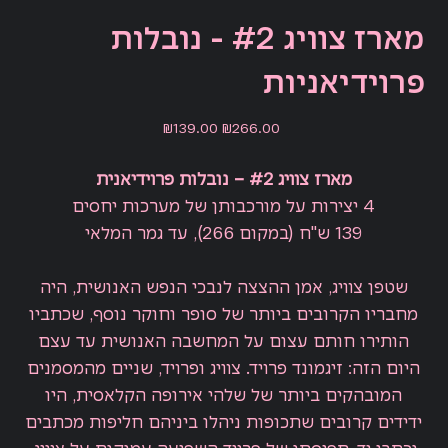
מארז צוויג #2 - נובלות
פרוידיאניות
Sale
Original
₪139.00
₪266.00
price
price
מארז צוויג #2 – נובלות פרוידיאנית
4 יצירות על מורכבותן של מערכות יחסים
139 ש"ח (במקום 266), עד גמר המלאי
שטפן צוויג, אמן ההצצה לנבכי הנפש האנושית, היה
מחבריו הקרובים ביותר של סופר וחוקר נוסף, שכתביו
הותירו חותם עצום על המחשבה האנושית עד עצם
היום הזה: זיגמונד פרויד. צוויג ופרויד, שניים מהמסמנים
המובהקים ביותר של שלהי אירופה הקלאסית, היו
ידידים קרובים שתכופות ניהלו ביניהם חליפות מכתבים