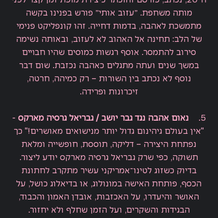
ה־20, נכתב, פורסם והוכתר כיצירת מופת זמן קצר לפני
מותה משחפת. ״עזוב אותי״ פורש בפנינו בקשה
מתמשכת לאהבה, בדמות דחייה. זהו קונפליקט פנימי
של הלב: תחינה אל האהוב לא לעזוב, ובאותה נשימה
סירוב להתמסר. אוסף רגשות כמוסים שהיו חבויים
במשך שנים ועתה מתגלים כאהבה נכזבת. שום דבר
נוסף לא נכתב בין השורות – רק כמיהה, חרטה,
זיכרונות ופרידה.
5.
נאום אהבה נגד גבר יושב / גבריאל גרסיה מארקס
-
"אין בעולם גיהינום גדול יותר מנישואים מאושרים!" כך
נפתחת היצירה – דליקה, תוססת, חופשייה ומלאת
תשוקה, כפי שרק גבריאל גרסיה מארקס יודע ליצור.
בדיוק כשזוג לטינו־אמריקני עשיר מתקרב לחתונת
הכסף, פותחת האישה במונולוג, או בדיאלוג כושל, על
האושר והיעדרו, על האכזבות, אובדן האמון והכבוד,
הבגידות והשקרים, ועל הזמן שחלף ולא יחזור.