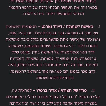
שונות ויחסים שונים בין אוהבים, מבטאת הספרות
במארז זה את העושר הבלתי נדלה של הרגש הקמאי,
הפראי והמסעיר ביותר שידוע לאדם.
1.
מאישה לשועלה / דייויד גארנט
– הגאוניות הפשוטה
של ספר זה מופיעה כבר בכותרת שלו: יום בהיר אחד,
נישואיה של אישה אחת מתערערים בגלל סיבה מופלאה
וחסרת פשר – היא הופכת, פשוטו כמשמעו, לשועלה.
דרך הטרנספורמציה של האישה בוחן גארנט שלל
טרנספורמציות אנושיות: גופניות, נפשיות, חומריות
ומיניות. ספר זה זיכה את מחברו בתהילת עולם, והיה
לרב מכר בזמנו וגם כשראה אור בישראל לראשונה
בהוצאת תשע נשמות.
2.
סודו של הצורף / אליה ברסלו
– למראית עין,
עלילת הספר 'סודו של הצורף' מוכרת לכול: היא מגוללת
בקצרה סיפור אהבה נוגע ללב בין אישה ובין אהובה