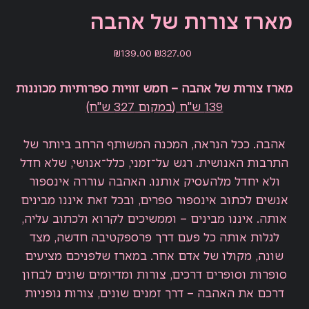
מארז צורות של אהבה
Sale
Original
₪139.00
₪327.00
price
price
מארז צורות של אהבה – חמש זוויות ספרותיות מכוננות
139 ש"ח (במקום 327 ש"ח)
אהבה. ככל הנראה, המכנה המשותף הרחב ביותר של
התרבות האנושית. רגש על־זמני, כלל־אנושי, שלא חדל
ולא יחדל מלהעסיק אותנו. האהבה עוררה אינספור
אנשים לכתוב אינספור ספרים, ובכל זאת איננו מבינים
אותה. איננו מבינים – וממשיכים לקרוא ולכתוב עליה,
לגלות אותה כל פעם דרך פרספקטיבה חדשה, מצד
שונה, מקולו של אדם אחר. במארז שלפניכם מציעים
סופרות וסופרים דרכים, צורות ומדיומים שונים לבחון
דרכם את האהבה – דרך זמנים שונים, צורות גופניות