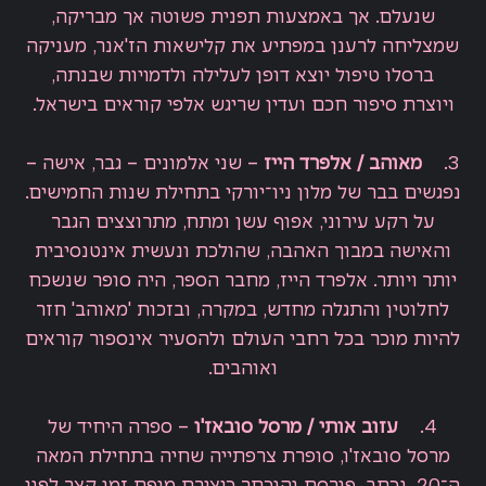
שנעלם. אך באמצעות תפנית פשוטה אך מבריקה,
שמצליחה לרענן במפתיע את קלישאות הז'אנר, מעניקה
ברסלו טיפול יוצא דופן לעלילה ולדמויות שבנתה,
ויוצרת סיפור חכם ועדין שריגש אלפי קוראים בישראל.
3.
מאוהב / אלפרד הייז
– שני אלמונים – גבר, אישה –
נפגשים בבר של מלון ניו־יורקי בתחילת שנות החמישים.
על רקע עירוני, אפוף עשן ומתח, מתרוצצים הגבר
והאישה במבוך האהבה, שהולכת ונעשית אינטנסיבית
יותר ויותר. אלפרד הייז, מחבר הספר, היה סופר שנשכח
לחלוטין והתגלה מחדש, במקרה, ובזכות 'מאוהב' חזר
להיות מוכר בכל רחבי העולם ולהסעיר אינספור קוראים
ואוהבים.
4.
עזוב אותי / מרסל סובאז'ו
– ספרה היחיד של
מרסל סובאז'ו, סופרת צרפתייה שחיה בתחילת המאה