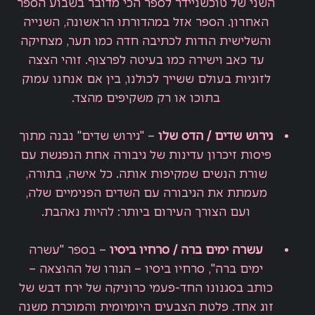
השני של טוכשניידר לספר הכי מדובר בשבוע הספר
האחרון. הספר אזל במהדורתו הראשונה, השנייה
והשלישית הודות לכתיבה חדה כמו תער, מצחיקה
עד כאב וישירה כמו בעיטה לפרצוף. זוהי הצצה
לזוגיות בעולם ששייך לכולנו, בין אם אנחנו עמוק
בתוכו או רק משקיפים מהצד.
גירוש שדים / הדס שלו
– "גירוש שדים" נבנה מתוך
פיסות זיכרון עדינות של גיבורה אחת הנפגשת עם
שורת הנשים שמקיפות אותה. כל אישה, בתורה,
מעמתת את הגיבורה עם השדים הפנימיים שלה,
ועם הצורך העירום ביותר: להיות נאהבת.
עשרה ימים ברה / סרחיו ביסיו
– בספר "עשרה
ימים ברה", סרחיו ביסיו – הגורו של ההוצאה –
כותב בסגנונו החד-פעמי כרוניקה של ירח דבש של
זוג אחד. פלטת הצבעים היומיומית והמוכרת משנה