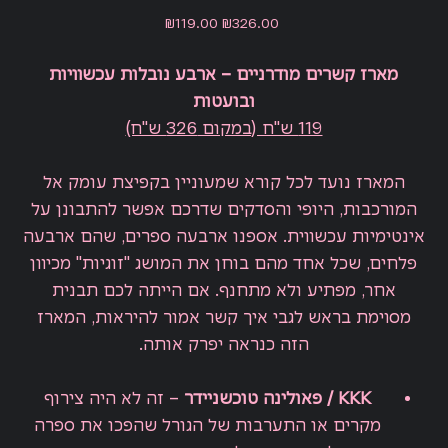
Sale
Original
₪119.00
₪326.00
price
price
מארז קשרים מודרניים – ארבע נובלות עכשוויות
ובועטות
119 ש"ח (במקום 326 ש"ח)
המארז נועד לכל קורא שמעוניין בקפיצת עומק אל
המורכבות, היופי והסדקים שדרכם אפשר להתבונן על
אינטימיות עכשווית. אספנו ארבעה ספרים, שהם ארבעה
פלחים, שכל אחד מהם בוחן את המושג "זוגיות" מכיוון
אחר, מפתיע ולא מתחנף. אם הייתה לכם תבנית
מסוימת בראש לגבי איך קשר אמור להיראות, המארז
הזה כנראה יפרק אותה.
KKK
/ פאולינה טוכשניידר
– זה לא היה צירוף
מקרים או התערבות של הגורל שהפכו את ספרה