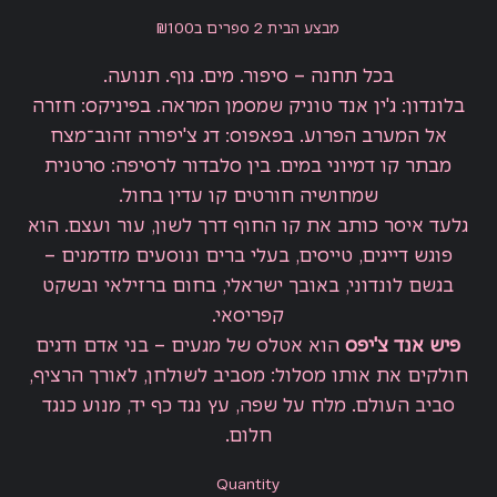
price
price
מבצע הבית 2 ספרים ב₪100
בכל תחנה – סיפור. מים. גוף. תנועה.
בלונדון: ג'ין אנד טוניק שמסמן המראה. בפיניקס: חזרה
אל המערב הפרוע. בפאפוס: דג צ'יפורה זהוב־מצח
מבתר קו דמיוני במים. בין סלבדור לרסיפה: סרטנית
שמחושיה חורטים קו עדין בחול.
גלעד איסר כותב את קו החוף דרך לשון, עור ועצם. הוא
פוגש דייגים, טייסים, בעלי ברים ונוסעים מזדמנים –
בגשם לונדוני, באובך ישראלי, בחום ברזילאי ובשקט
קפריסאי.
פיש אנד צ'יפס
הוא אטלס של מגעים – בני אדם ודגים
חולקים את אותו מסלול: מסביב לשולחן, לאורך הרציף,
סביב העולם. מלח על שפה, עץ נגד כף יד, מנוע כנגד
חלום.
Quantity