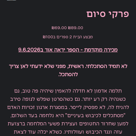
פרקי סיום
Sale
Original
₪69.00
₪89.00
price
price
מבצע הבית 2 ספרים ב₪100
מכירה מוקדמת - הספר יראה אור ב9.6.2026
לא תמיד הסתכלתי. ראשית, מפני שלא ידעתי לאן צריך
להסתכל.
תלמה אדמון לא חדלה להאמין שיהיה פה טוב, גם
כשנהיה רק רע יותר. גם כשהסרטן שפלש לגופה סירב
להניח לה, לא מפסיק לייסר. במסגרת ארגון זכויות האדם
"מסתכלים לכיבוש בעיניים" היא נלחמה בעד השלום,
למען שחרור החטופים ועצירת פשעי המלחמה ברצועת
עזה ונגד הכיבוש ועוולותיו. כשלא יכלה עוד לצאת