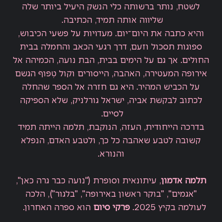
לשטח, נותר ברשותה כלי הנשק היעיל ביותר שלה
שליווה אותה תמיד, הכתיבה.
והיא כתבה את היום־יום. מעדויות על פשעי הכיבוש,
ספוגות תסכול וזעם, דרך רגעי הכאב והחמלה בבית
החולים. אך גם על הימים בבית, הבת נועה, הכמיהה אל
אירופה המעטירה, האהבה, הייסורים וקול טִפוף הגשם
על הכביש המהיר. היא גם חזרה אל הספר שהחלה
לכתוב לבקשת אביה, ישראל גורלניק, שלא הספיקה
לסיים.
בדרכה הייחודית, העזה, הנוקבת, תלמה הייתה תמיד
קשובה לטבע שאהבה כל כך, ולטבע האדם, הנפלא
והנורא.
תלמה אדמון
, עיתונאית וסופרת ("נועה כבר גרה כאן",
"אגמים", "בוקר ראשון באירופה", "בלגור"), הלכה
לעולמה בקיץ 2025.
פרקי סיום
הוא ספרה האחרון.