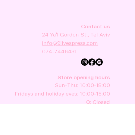
Contact us
24 Ya'l Gordon St., Tel Aviv
info@9livespress.com
074-7446431
Store opening hours
Sun-Thu: 10:00-18:00
Fridays and holiday eves: 10:00-15:00
Q: Closed
Stay informed