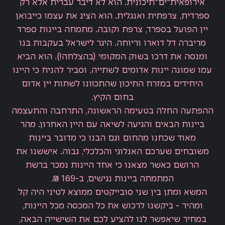
אירופאית־ים־תיכונית. הוא לא דיבר עברית אלא רק
ספרדית, צרפתית ואנגלית. הוא הציג את עצמו כייבואן
יין הפועל בספרד, צרפת וקובה. מתמחה ביינות ספרד
מריברה דל דוארו וריוחה. היגר לישראל בעקבות בנו
ומנסה את דרכו בשוק המקומי (בהצלחה!). הוא הביא
עמו שמונה יינות אדומים לשתייה, וסביר להניח כי היינו
היחידים במזרח התיכון שהתכוונו לשתות יין אדום
בחום הקיץ.
ההפתעה החלה בטעימה הראשונה, התרחבה והתעצמה
ביינות הבאים והגיעה לשיאה עם היין האחרון. מהר
מאוד שכחנו מהחום וגם הבנו כי מדובר ביינות
משובחים שערכם האנלוגי והכלכלי, גבוה. איששנו את
הרושם כאשר מצאנו כי אחד היינות נמכר ברשת
המתמחה ביינות נגישים, ב-169 ₪.
המשא ומתן בין שני סובייקטים ממוצא לטיני היה קל
ומהיר - ביקשנו לרכוש את כל המכסה מכל היינות,
במחיר שיאפשר לנו להציע לכם את השישייה הבאה,