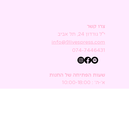
צרו קשר
י"ל גורדון 24, תל אביב
074-7446431
שעות הפתיחה של החנות
א׳-ה׳ : 10:00-18:00
ו׳ וערבי חג : 10:00-15:00
ש׳ : סגור
הישאר מעודכן