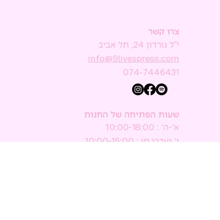
צרו קשר
י"ל גורדון 24, תל אביב
074-7446431
שעות הפתיחה של החנות
א׳-ה׳ : 10:00-18:00
ו׳ וערבי חג : 10:00-15:00
ש׳ : סגור
הישאר מעודכן
אשמח להירשם לניוזלטר