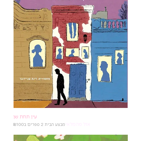
עין תחת שן
אזל מהמלאי
מבצע הבית 2 ספרים ב₪100