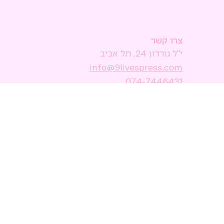
צרו קשר
י"ל גורדון 24, תל אביב
074-7446431
שעות הפתיחה של החנות
א׳-ה׳ : 10:00-18:00
ו׳ וערבי חג : 10:00-15:00
ש׳ : סגור
הישאר מעודכן