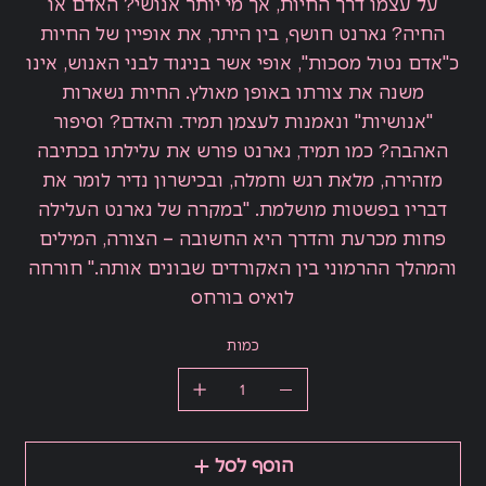
על עצמו דרך החיות, אך מי יותר אנושי? האדם או
החיה? גארנט חושף, בין היתר, את אופיין של החיות
כ"אדם נטול מסכות", אופי אשר בניגוד לבני האנוש, אינו
משנה את צורתו באופן מאולץ. החיות נשארות
"אנושיות" ונאמנות לעצמן תמיד. והאדם? וסיפור
האהבה? כמו תמיד, גארנט פורש את עלילתו בכתיבה
מזהירה, מלאת רגש וחמלה, ובכישרון נדיר לומר את
דבריו בפשטות מושלמת. "במקרה של גארנט העלילה
פחות מכרעת והדרך היא החשובה – הצורה, המילים
והמהלך ההרמוני בין האקורדים שבונים אותה." חורחה
לואיס בורחס
כמות
הוסף לסל