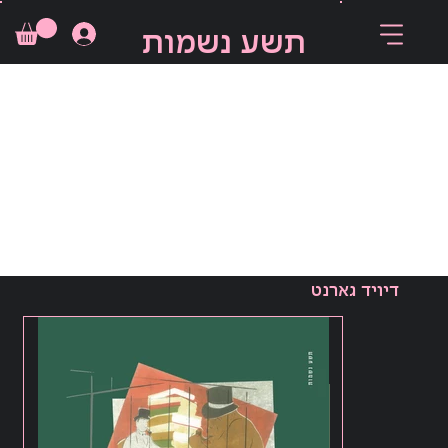
תשע נשמות
דיויד גארנט