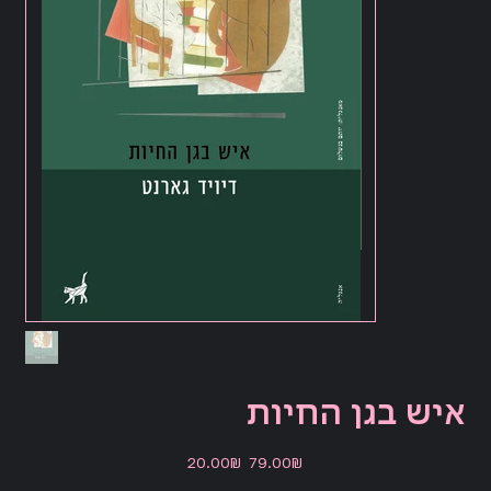
איש בגן החיות
מחיר
מחיר
‏79.00 ‏₪
‏20.00 ‏₪
מקורי
מבצע