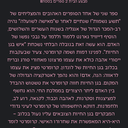
מבצע הבית 2 ספרים ב₪100
ספר שני של אחד הסופרים האהובים והמצליחים של
"תשע נשמות"! שנתיים לאחר ש"מאישה לשועלה" נהיה
רב-המכר הגדול של אנגליה בשנות העשרים והשלושים,
הוסיף דייוויד גארנט ללמוד וללמד על נבכי נפשו של
האדם. הוא עשה זאת בנובלה הבלתי נשכחת "איש בגן
החיות". לפנינו דמות ושמה קרומרטי, צעיר שבעקבות
ייסורי אהבה כולא את עצמו מרצונו מאחורי סורג ובריח
בכלוב בגן החיות של לונדון. קרומרטי מציג את עצמו
לראווה: הנה, אדם! והוא נהפך לאטרקציה הגדולה של
המקום. בגן החיות חווה קרומרטי את טשטוש ההבדל
בין האדם ליתר היצורים בממלכת החי. הוא נחשף
למציצנות וסקרנות, לאהבה וכבוד, לקנאה, רוע לב,
ולחמדנות. דווקא היחשפותו של קרומרטי לעיני גדודי
המבקרים בגן החיות הצובאים עליו נעול בכלוב –
היא-היא המאפשרת את שחרורו האישי. קרומרטי לומד