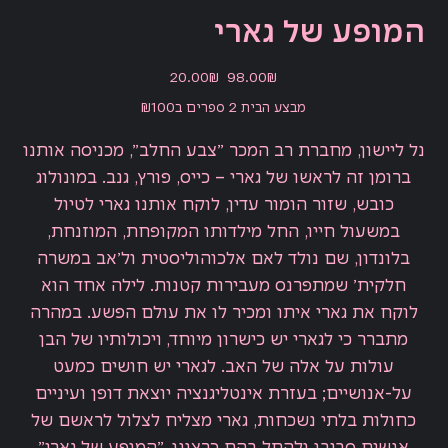
המופע של גארי
מחיר
מחיר
‏98.00 ‏₪
‏20.00 ‏₪
מקורי
מבצע
מבצע הבית 2 ספרים ב₪100
נל ליישון, מחברת רב המכר ״צבע החלב״, מכניסה אותנו
ברומן זה לראשו של גארי – כייס, פורץ, גנב. במונולוג
כובש, שזור הומור עדין, לוקח אותנו גארי לטיול
במשעול חייו, החל מילדותו המקופחת, המוזנחת,
בלונדון, שם נולד לאם אלכוהוליסטית ול׳אב במשרה
חלקית׳ שמתפרנס מעבירות קטנות. לילה אחד הוא
לוקח את גארי איתו ומכיר לו את עולם הפשע. במהרה
מתברר כי לגארי יש כישרון מיוחד, ויכולותיו של הבן
עולות על אלה של האב. לגארי יש חושים כמעט
על-אנושיים; בעזרת אינטליגנציה יוצאת דופן ועיניים
כחולות בלתי נשכחות, גארי מצליח לצלול לראשם של
אנשים סביבו ולהתל בהם כרצונו. ״המופע של גארי״