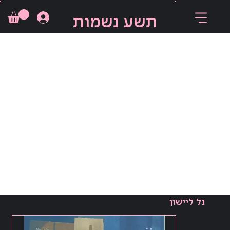
תשע נשמות
נל ליישון