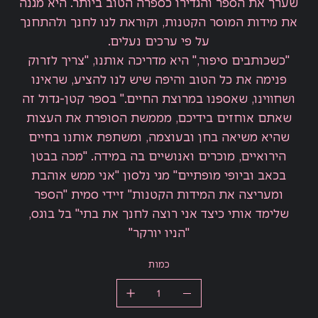
שערך את הספר והגדירו כספרה הטוב ביותר. היא מגנה
את מידות המוסר הקטנות, וקוראת לנו לחנך ולהתחנך
על פי ערכים נעלים.
"כשכותבים סיפור," היא מדריכה אותנו, "צריך לזרוק
פנימה את כל הטוב והיפה שיש לנו להציע, שראינו
ושחווינו, שאספנו במרוצת החיים." בספר קטן-גדול זה
שאתם אוחזים בידיכם, מממשת הסופרת את העצות
שהיא משיאה בחן ובעוצמה, ומשתפת אותנו בחיים
הירואיים, מוכרים ואנושיים בה במידה. "מכה בבטן
בכאב וביופי מופתיים" מגי נלסון "אני ממש אוהבת
ומעריצה את המידות הקטנות" זיידי סמית "הספר
שלימד אותי כיצד אני רוצה לחנך את בתי" בל בוגס,
"הניו יורקר"
כמות