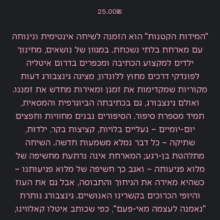
מחיר
‏25.00 ‏₪
"המידות הקטנות" הוא הזמנה לשיחה אינטימית ונינוחה
עם מארחת בלתי נשכחת. במגוון של נושאים, מחינוך
ילדים למקצוע הכתיבה ומכפרים בדרום איטליה
לפונדקי דרכים מחוץ ללונדון, מציגה גינצבורג דעות
מקוריות שמקדימות את זמנן ומאירות מחדש את זמננו.
ואולם גינצבורג, גם בכתיבתה הביוגרפית והמסאית,
תמיד מספרת סיפור. הסיפורים נבנים מחוויות וחפצים
יום-יומיים – נעליים בלויות, קציצות בקר, ילדוּת,
שתיקה – כל דבר נמלא משמעות חדשה. השיחה
מתלהטת בן-רגע; המארחת אינה נרתעת מחשיפה של
מלוא פגיעותה – ואגב כך חשיפה של מלוא פגיעוּתנו –
כשהיא מאירה את הגיחוך והתבוסה, אבל גם את העוז
והיופי הכרוכים בקשרינו האנושיים. גינצבורג נותרת
"נאמנה לעצמה מאי-פעם", כפי שכותב איטלו קאלווינו,