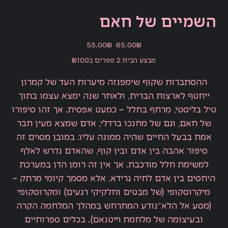
השמיים של חאם
מחיר
מחיר
‏65.00 ‏₪
‏55.00 ‏₪
מקורי
מבצע
מבצע הבית 2 ספרים ב₪100
ההסתברות שקוף שימפנזה מיערות העד של קמרון
ייחטף לארצות הברית, ולאחר שנה ימצא עצמו בתוך
טיל בליסטי, מרחף בחלל – כמעט אפסית. אך זהו סיפורו
של חאם, וגם של מחנכו ברדלי, אדם שמצא מעין חבר
אמת בבעל החיים שהיה ממונה עליו. במובן מסוים זה
סיפור אהבה בין אדם ובין קוף, שהאדם נדרש לאלף
למשימת חלל מורכבת. אך אין זה רומן הדן במערכת
היחסים בין אדם לחיה גרידא, אלא מסמך קיומי מרתק –
מיקרוסקופי (של מבטים וחלקיקי רגעים) ומקרוסקופי
(מסע אל הלא־נודע המתרחש במהלך המלחמה הקרה
ובעיצומה של מלחמת וייטנאם). בכלים ספרותיים