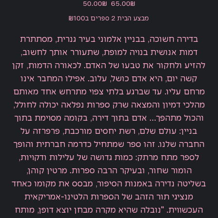
מחיר
מחיר
‏65.00 ‏₪
‏50.00 ‏₪
מקורי
מבצע
מבצע הבית 2 ספרים ב₪100
בדירה חשוכה, בבניין אלמוני בעיר גנרית, מסתתרת
דמות אנושית בנויה למופת, שתעורר אותך לחשוב,
להזיע ולחקור את טבעו של האדם. לכאורה הדמות, זקן
קשה יום, היא אדם כושל, עלוב. אפילו המחבר אינו
מרחם עליו. עד שברגע בלתי צפוי מתרחש אחד מאותם
מהלכי דמיון והמצאה שרק ספרות נפלאה יכולה לחולל,
והכול מתהפך… אדם בתוך דירה, בקומה מסוימת בתוך
בניין: עולם שלם, רשת יחסים מורכבת, פרפרזה על
החברה שלנו. זהו ספר שמתחיל כדרמה חברתית והופך
לספר מתח מרתק: כמות גדושה של עלילות ודקויות,
הומור שחור, ובעיקר הרבה ספרות. מרטין קוהן,
בשליטה נדירה באמנות הסיפור, מבסס את מקומו כאחד
מנציגי תור הזהב של הספרות הלטינו-אמריקאית
העכשווית. "נובלה שהיא מקרה מבחן יוצא דופן, מותח