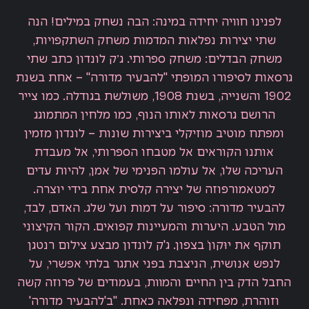
לפנינו חוויה יחידה במינה: הבה נשחק במילים! הנה
שתי יצירות נפלאות המדמות משחק השתקפויות,
משחק הבדלים: משחק ספרותי. ג׳ק לונדון כתב שתי
גרסאות לסיפורו המופתי "להבעיר מדורה" – אחת בשנת
1902 והשנייה, בשנת 1908, משולשת בגודלה. כמו צייר
הרושם גרסאות לאותו הנוף, כמו מלחין המתמוגג
ומפתח מוטיב מוזיקלי ביצירות שונות – לונדון מזמין
אותנו הקוראים אל מטבחו הספרותי, אל מעבדת
העריכה שלו, אל עולמו הפנימי של אמן, להיות עדים
למטאמורפוזה של יצירה קלסית אחת בידי יוצרה.
להבעיר מדורה: סיפור על דמות ועל שלג. האדם, לבד,
מול הטבע. היערות והמעיינות קפואים. הקור הקיצוני
תוקף את יוּקוןֹ בצפון. ג'ק לונדון מבצע צילום רנטגן
לנפש אנושית, הניצבת בפני אתגר בלתי אפשרי, על
החבל הדק בין החיים והמוות, בעמודים של פרוזה קשה
וזוהרת, מפחידה ונפלאה כאחת. "ב'להבעיר מדורה'