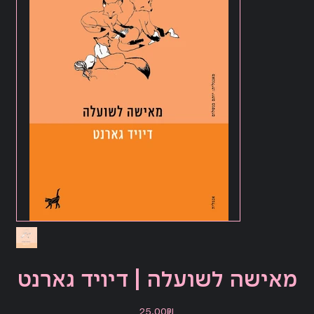
מאישה לשועלה | דיויד גארנט
מחיר
‏25.00 ‏₪