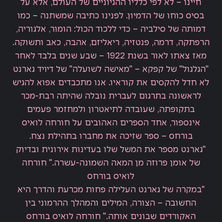
חיינו – לא לפי כלליו ההגיוניים של העולם, אלא על
בסיס כוחו של הדמיון. לפנינו כתיבה שמשתנה – כמו
דמותה של סילביה – כדי ללכוד הכול: הומור, אלגוריה,
הרפתקה, דרמה, פנטזיה, ריאליזם, אהבה, כאב ותשוקה.
מאז צאתו לאור בשנת 1922 – שבע שנים בלבד לאחר
"הגלגול" של קפקא – "מאישה לשועלה" של דיויד גארנט
לא חדל להקסים את קוראיו. אנו מתכבדים אפוא להגיש
לראשונה בתרגום לעברית נובלה שהיתה רבת-מכר
בתקופתה, שעובדה לתיאטרון ולמחזמר פעמים
אינספור, אחד הספרים האהובים על חורחה לואיס
בורחס – ספר שזיכה את מחברו בתהילת נצח.
"גארנט מספר את המשל שלו בעדינות אירונית ובדיוק
של אומן פרוזה מן המאה השמונה-עשרה." חורחה
לואיס בורחס
"במקרה של גארנט העלילה פחות מכרעת והדרך היא
החשובה – הצורה, המילים והמהלך ההרמוני בין
האקורדים שבונים אותה." חורחה לואיס בורחס