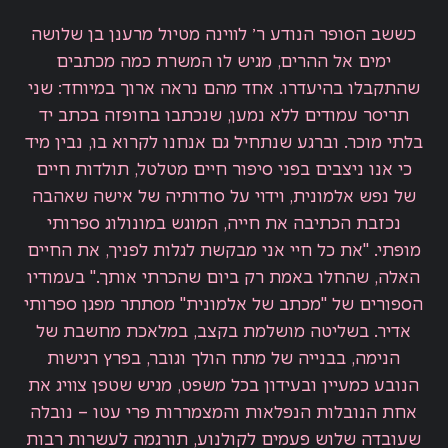
כששב הסופר הנודע ר׳ לווינה מטיול מרענן בן שלושה
ימים אל ההרים, מגיש לו המשרת כמה מכתבים
שהתקבלו בהיעדרו. אחד מהם נראה ארוך במיוחד: שני
תריסר עמודים ללא נמען, שנכתבו בחופזה בכתב יד
בלתי מוכר. וברגע שנתחיל גם אנחנו לקרוא בו, נבין מיד
כי אנו ניצבים בפני סיפור חיים מטלטל, תולדות חיים
של נפש אלמונית, וידוי על סודותיה של אישה שאהבה
נכזבת הכתיבה את חייה, המוגש במונולוג ספרותי
מופתי. "את כל חיי אני מבקשת לגלות לפניך, את החיים
האלה, שהחלו באמת רק ביום שהכרתי אותך." בעמודיו
הספורים של "מכתב של אלמונית" מסתתר מפגן ספרותי
אדיר. בשליטה מושלמת בקצב, במלאכת מחשבת של
הנימה, בבנייה של מתח הולך וגובר, בפרץ רגישות
הנובע כמעיין ובעידון בכל משפט, מגיש שטפן צוויג את
אחת הנובלות הנפלאות והמצמררות פרי עטו – נובלה
שעובדה שלוש פעמים לקולנוע, תורגמה לעשרות רבות