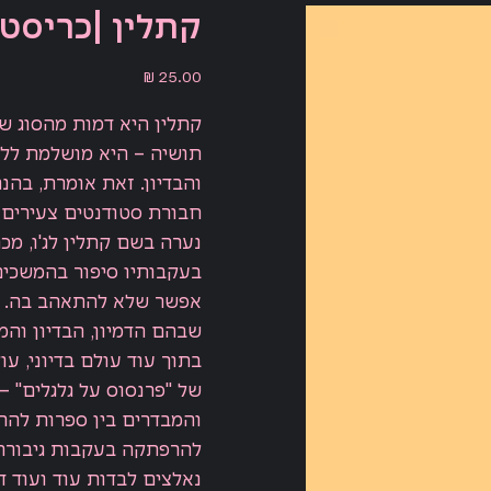
קתלין |כריסטו
מחיר
קתלין היא דמות מהסוג ש
תושיה – היא מושלמת ללא ד
והבדיון. זאת אומרת, בהנ
חבורת סטודנטים צעירים
נערה בשם קתלין לג'ו, מ
בעקבותיו סיפור בהמשכים
אפשר שלא להתאהב בה. ק
שבהם הדמיון, הבדיון וה
בתוך עוד עולם בדיוני, עו
של "פרנסוס על גלגלים" 
והמבדרים בין ספרות להר
להרפתקה בעקבות גיבורת 
נאלצים לבדות עוד ועוד דמ