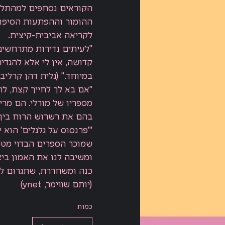
הקוראים נסחפים למהתלה
ההומור וההפתעות הסיפור
לקריאה אביבית-קיצית.
"לעיתים נדירות מתרחשים 
קדושה, אין לי אלא להגדיר
במיוחד." (גלית דהן קרליב
"אם בא לך לחייך קצת, לה
מספריו של מורלי. הם מר
בהם את רשרוש הרוח בין 
"'פרנסוס על גלגלים' הוא
שמוכר הספרים הבדוי מטיף
ומשיבה לנו את האמון ביצ
כנה ומשחררת, שתגרום לכ
(יותם שווימר, ynet)
כמות