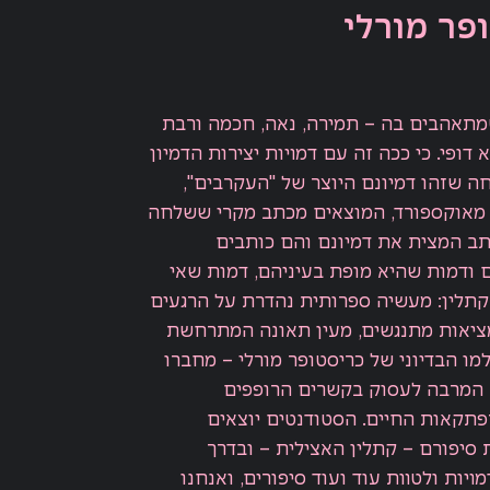
פר מורלי
מתאהבים בה – תמירה, נאה, חכמה ורבת
ופי. כי ככה זה עם דמויות יצירות הדמיון
חה שזהו דמיונם היוצר של "העקרבים",
 מאוקספורד, המוצאים מכתב מקרי ששלחה
כתב המצית את דמיונם והם כותבים
 ודמות שהיא מופת בעיניהם, דמות שאי
תלין: מעשיה ספרותית נהדרת על הרגעים
מציאות מתנגשים, מעין תאונה המתרחשת
למו הבדיוני של כריסטופר מורלי – מחברו
– המרבה לעסוק בקשרים הרופפים
פתקאות החיים. הסטודנטים יוצאים
סיפורם – קתלין האצילית – ובדרך
ויות ולטוות עוד ועוד סיפורים, ואנחנו