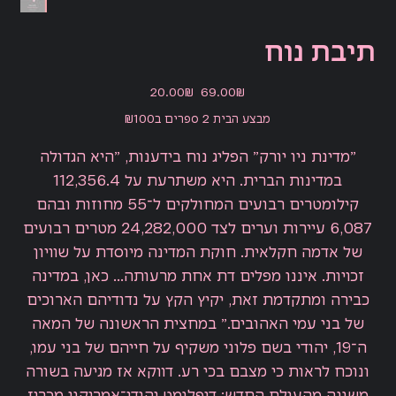
תיבת נוח
מחיר
מחיר
‏69.00 ‏₪
‏20.00 ‏₪
מקורי
מבצע
מבצע הבית 2 ספרים ב₪100
״מדינת ניו יורק״ הפליג נוח בידענות, ״היא הגדולה
במדינות הברית. היא משתרעת על 112,356.4
קילומטרים רבועים המחולקים ל־55 מחוזות ובהם
6,087 עיירות וערים לצד 24,282,000 מטרים רבועים
של אדמה חקלאית. חוקת המדינה מיוסדת על שוויון
זכויות. איננו מפלים דת אחת מרעותה... כאן, במדינה
כבירה ומתקדמת זאת, יקיץ הקץ על נדודיהם הארוכים
של בני עמי האהובים.״ במחצית הראשונה של המאה
ה־19, יהודי בשם פלוני משקיף על חייהם של בני עמו,
ונוכח לראות כי מצבם בכי רע. דווקא אז מגיעה בשורה
משונה מהעולם החדש: דיפלומט יהודי־אמריקני מכריז