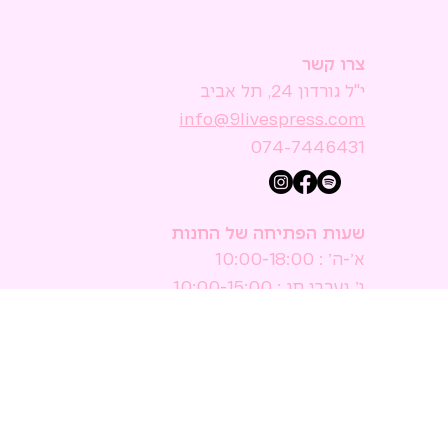
צרו קשר
י"ל גורדון 24, תל אביב
074-7446431
שעות הפתיחה של החנות
א׳-ה׳ : 10:00-18:00
ו׳ וערבי חג : 10:00-15:00
ש׳ : סגור
הישאר מעודכן
אשמח להירשם לניוזלטר