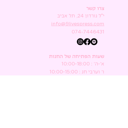
צרו קשר
י"ל גורדון 24, תל אביב
074-7446431
שעות הפתיחה של החנות
א׳-ה׳ : 10:00-18:00
ו׳ וערבי חג : 10:00-15:00
ש׳ : סגור
הישאר מעודכן
אשמח להירשם לניוזלטר
הירשם